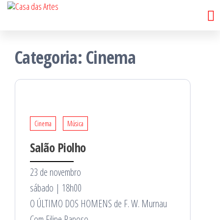
Casa
Saltar
Porto
para
das
o
Artes
Categoria:
Cinema
conteúdo
Cinema
Música
Salão Piolho
23 de novembro
sábado | 18h00
O ÚLTIMO DOS HOMENS de F. W. Murnau
Com Filipe Raposo