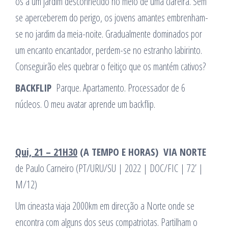
os a um jardim desconhecido no meio de uma clareira. Sem
se aperceberem do perigo, os jovens amantes embrenham-
se no jardim da meia-noite. Gradualmente dominados por
um encanto encantador, perdem-se no estranho labirinto.
Conseguirão eles quebrar o feitiço que os mantém cativos?
BACKFLIP
Parque. Apartamento. Processador de 6
núcleos. O meu avatar aprende um backflip.
Qui, 21 – 21H30
(A TEMPO E HORAS)
VIA NORTE
de Paulo Carneiro (PT/URU/SU | 2022 | DOC/FIC | 72’ |
M/12)
Um cineasta viaja 2000km em direcção a Norte onde se
encontra com alguns dos seus compatriotas. Partilham o