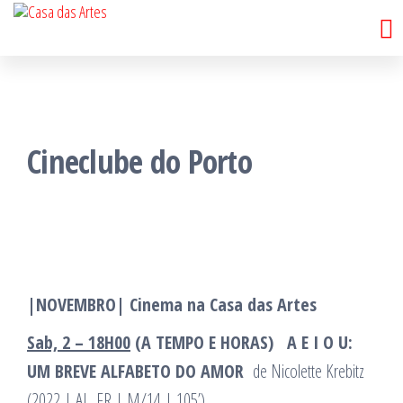
Casa
Saltar
Porto
para
das
o
Artes
conteúdo
Cineclube do Porto
|NOVEMBRO| Cinema na Casa das Artes
Sab, 2 – 18H00
(A TEMPO E HORAS)
A E I O U:
UM BREVE ALFABETO DO AMOR
de Nicolette Krebitz
(2022 | AL, FR | M/14 | 105’)