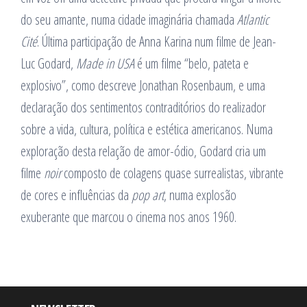
do seu amante, numa cidade imaginária chamada
Atlantic
Cité
. Última participação de Anna Karina num filme de Jean-
Luc Godard,
Made in USA
é um filme “belo, pateta e
explosivo”, como descreve Jonathan Rosenbaum, e uma
declaração dos sentimentos contraditórios do realizador
sobre a vida, cultura, política e estética americanos. Numa
exploração desta relação de amor-ódio, Godard cria um
filme
noir
composto de colagens quase surrealistas, vibrante
de cores e influências da
pop art
, numa explosão
exuberante que marcou o cinema nos anos 1960.