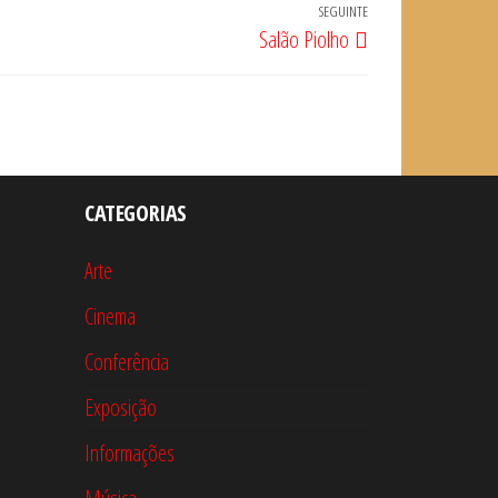
SEGUINTE
Artigo
Salão Piolho
seguinte
CATEGORIAS
Arte
Cinema
Conferência
Exposição
Informações