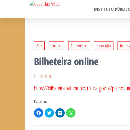
Casa
Saltar
Porto
INSTITUTO PÚBLIC
para
das
o
Artes
conteúdo
Arte
Cinema
Conferência
Exposição
Inform
Bilheteira online
Por
ADMIN
https://bilheteira.patrimoniocultural.gov.pt/pt/mon
Partilhar:
C
C
C
C
l
l
l
l
i
i
i
i
c
c
c
c
k
k
k
k
t
t
t
t