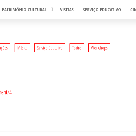
O PATRIMÓNIO CULTURAL
VISITAS
SERVIÇO EDUCATIVO
CI
ações
Música
Serviço Educativo
Teatro
Workshops
ument/4