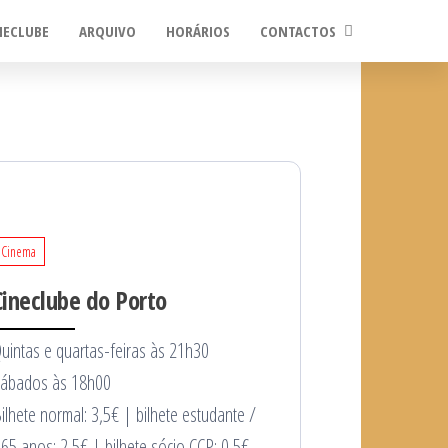
NECLUBE
ARQUIVO
HORÁRIOS
CONTACTOS
Cinema
Cineclube do Porto
uintas e quartas-feiras às 21h30
ábados às 18h00
ilhete normal: 3,5€ | bilhete estudante /
65 anos: 2,5€ | bilhete sócio CCP: 0,5€