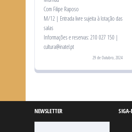
Com Filipe Raposo
M/12 | Entrada livre sujeita à lotação das
salas
Informações e reservas: 210 027 150 |
cultura@inatel.pt
29 de Outubro, 2024
NEWSLETTER
SIGA