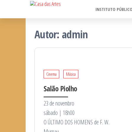
Casa
Saltar
Porto
INSTITUTO PÚBLIC
para
das
o
Artes
Autor:
admin
conteúdo
Cinema
Música
Salão Piolho
23 de novembro
sábado | 18h00
O ÚLTIMO DOS HOMENS de F. W.
Murnau