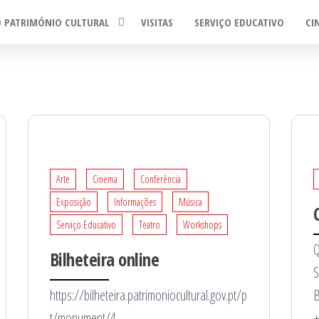
O PATRIMÓNIO CULTURAL
VISITAS
SERVIÇO EDUCATIVO
CI
Arte
Cinema
Conferência
Exposição
Informações
Música
Serviço Educativo
Teatro
Workshops
Q
Bilheteira online
S
https://bilheteira.patrimoniocultural.gov.pt/p
B
t/monument/4
+