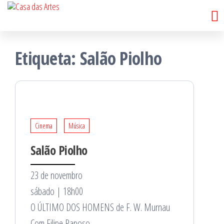
Casa
Saltar
Porto
para
das
o
Artes
Etiqueta:
Salão Piolho
conteúdo
Cinema
Música
Salão Piolho
23 de novembro
sábado | 18h00
O ÚLTIMO DOS HOMENS de F. W. Murnau
Com Filipe Raposo